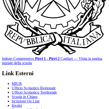
Istituto Comprensivo
Pirri 1 - Pirri 2
Cagliari
— Visita la pagina
iniziale della scuola
Link Esterni
MIUR
Ufficio Scolastico Regionale
Ufficio Scolastico Territoriale
Scuola in Chiaro
Iscrizioni On Line
Invalsi