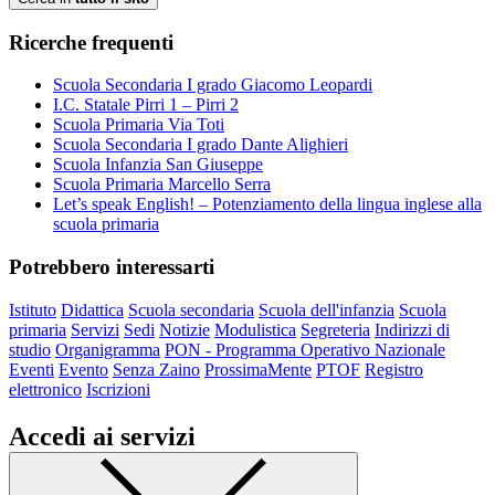
Ricerche frequenti
Scuola Secondaria I grado Giacomo Leopardi
I.C. Statale Pirri 1 – Pirri 2
Scuola Primaria Via Toti
Scuola Secondaria I grado Dante Alighieri
Scuola Infanzia San Giuseppe
Scuola Primaria Marcello Serra
Let’s speak English! – Potenziamento della lingua inglese alla
scuola primaria
Potrebbero interessarti
Istituto
Didattica
Scuola secondaria
Scuola dell'infanzia
Scuola
primaria
Servizi
Sedi
Notizie
Modulistica
Segreteria
Indirizzi di
studio
Organigramma
PON - Programma Operativo Nazionale
Eventi
Evento
Senza Zaino
ProssimaMente
PTOF
Registro
elettronico
Iscrizioni
Accedi ai servizi