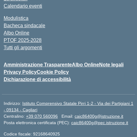
Calendario eventi
Modulistica
Bacheca sindacale
Albo Online
PTOF 2025-2028
Tutti gli argomenti
Amministrazione Trasparente
Albo Online
Note legali
Privacy Policy
Cookie Policy
Dichiarazione di accessibilità
Indirizzo:
Istituto Comprensivo Statale Pirri 1-2 - Via dei Partigiani 1
- 09134 - Cagliari
Centralino:
+39 070 560096
Email:
caic86400g@istruzione.it
Posta elettronica certificata (PEC):
caic86400g@pec.istruzione.it
Codice fiscale: 92168640925