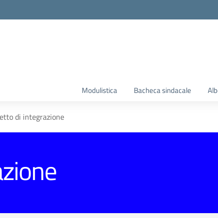
la scuola
Modulistica
Bacheca sindacale
Alb
etto di integrazione
azione