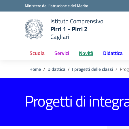
Vai ai contenuti
Vai al menu di navigazione
Vai al footer
Ministero dell'Istruzione e del Merito
Istituto Comprensivo
Pirri 1 - Pirri 2
e della scuola
Cagliari
— Visita la pagina iniziale del
Scuola
Servizi
Novità
Didattica
Home
Didattica
I progetti delle classi
Prog
Progetti di integr