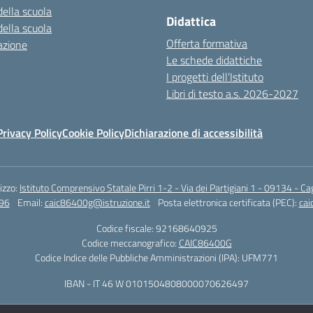
della scuola
Didattica
della scuola
Offerta formativa
azione
Le schede didattiche
I progetti dell’Istituto
Libri di testo a.s. 2026-2027
Privacy Policy
Cookie Policy
Dichiarazione di accessibilità
rizzo:
Istituto Comprensivo Statale Pirri 1-2 - Via dei Partigiani 1 - 09134 - Cag
96
Email:
caic86400g@istruzione.it
Posta elettronica certificata (PEC):
cai
Codice fiscale: 92168640925
Codice meccanografico:
CAIC86400G
Codice Indice delle Pubbliche Amministrazioni (IPA): UFM771
IBAN - IT 46 W 0101504808000070626497