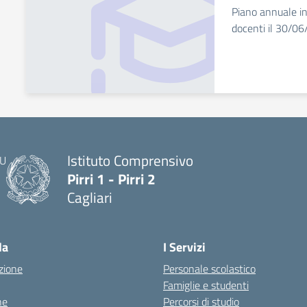
Piano annuale in
docenti il 30/0
Istituto Comprensivo
Pirri 1 - Pirri 2
Cagliari
— Visita la pagina iniziale della scuola
la
I Servizi
zione
Personale scolastico
Famiglie e studenti
ne
Percorsi di studio