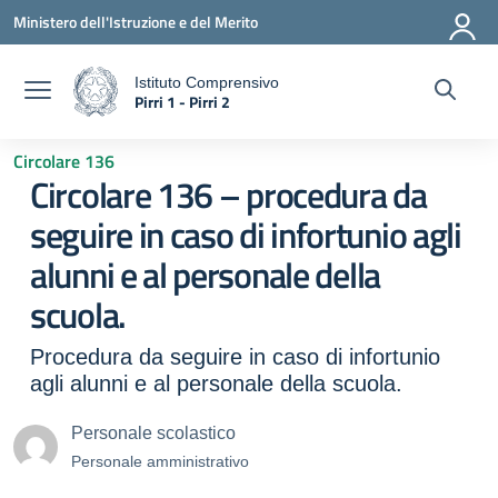
Vai ai contenuti
Vai al menu di navigazione
Vai al footer
Ministero dell'Istruzione e del Merito
Istituto Comprensivo
Pirri 1 - Pirri 2
a
— Visita la pagina iniziale della scuola
Circolare 136
Circolare 136 – procedura da
seguire in caso di infortunio agli
alunni e al personale della
scuola.
Procedura da seguire in caso di infortunio
agli alunni e al personale della scuola.
Personale scolastico
Personale amministrativo