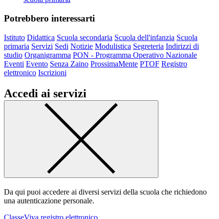
Potrebbero interessarti
Istituto
Didattica
Scuola secondaria
Scuola dell'infanzia
Scuola
primaria
Servizi
Sedi
Notizie
Modulistica
Segreteria
Indirizzi di
studio
Organigramma
PON - Programma Operativo Nazionale
Eventi
Evento
Senza Zaino
ProssimaMente
PTOF
Registro
elettronico
Iscrizioni
Accedi ai servizi
Da qui puoi accedere ai diversi servizi della scuola che richiedono
una autenticazione personale.
ClasseViva registro elettronico