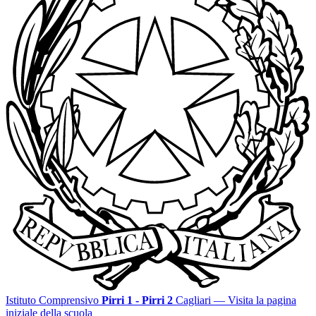
Istituto Comprensivo
Pirri 1 - Pirri 2
Cagliari
— Visita la pagina
iniziale della scuola