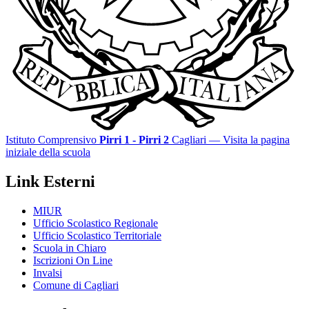
Istituto Comprensivo
Pirri 1 - Pirri 2
Cagliari
— Visita la pagina
iniziale della scuola
Link Esterni
MIUR
Ufficio Scolastico Regionale
Ufficio Scolastico Territoriale
Scuola in Chiaro
Iscrizioni On Line
Invalsi
Comune di Cagliari