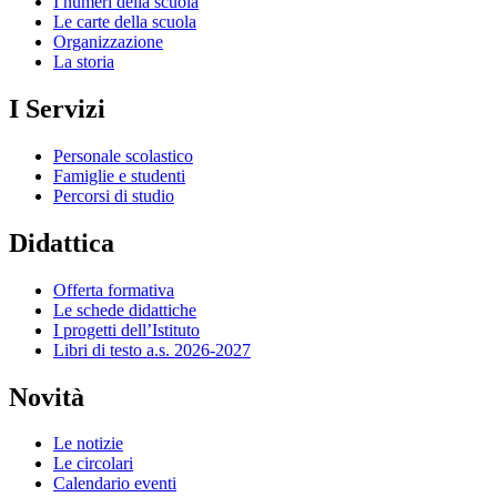
I numeri della scuola
Le carte della scuola
Organizzazione
La storia
I Servizi
Personale scolastico
Famiglie e studenti
Percorsi di studio
Didattica
Offerta formativa
Le schede didattiche
I progetti dell’Istituto
Libri di testo a.s. 2026-2027
Novità
Le notizie
Le circolari
Calendario eventi