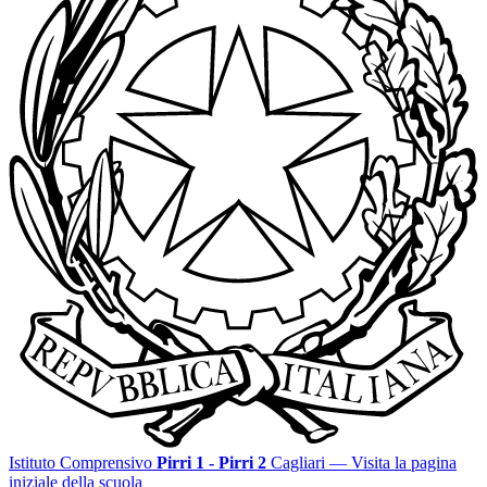
Istituto Comprensivo
Pirri 1 - Pirri 2
Cagliari
— Visita la pagina
iniziale della scuola