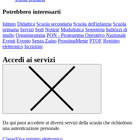
Potrebbero interessarti
Istituto
Didattica
Scuola secondaria
Scuola dell'infanzia
Scuola
primaria
Servizi
Sedi
Notizie
Modulistica
Segreteria
Indirizzi di
studio
Organigramma
PON - Programma Operativo Nazionale
Eventi
Evento
Senza Zaino
ProssimaMente
PTOF
Registro
elettronico
Iscrizioni
Accedi ai servizi
Da qui puoi accedere ai diversi servizi della scuola che richiedono
una autenticazione personale.
ClasseViva registro elettronico