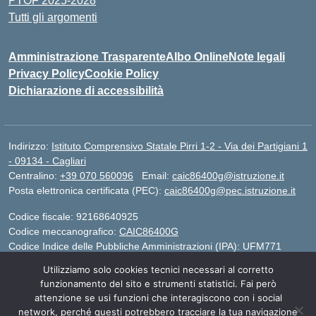
PTOF 2025-2028
Tutti gli argomenti
Amministrazione Trasparente
Albo Online
Note legali
Privacy Policy
Cookie Policy
Dichiarazione di accessibilità
Indirizzo:
Istituto Comprensivo Statale Pirri 1-2 - Via dei Partigiani 1
- 09134 - Cagliari
Centralino:
+39 070 560096
Email:
caic86400g@istruzione.it
Posta elettronica certificata (PEC):
caic86400g@pec.istruzione.it
Codice fiscale: 92168640925
Codice meccanografico:
CAIC86400G
Codice Indice delle Pubbliche Amministrazioni (IPA): UFM771
Utilizziamo solo cookies tecnici necessari al corretto
IBAN - IT 46 W 0101504808000070626497
funzionamento del sito e strumenti statistici. Fai però
attenzione se usi funzioni che interagiscono con i social
network, perché questi potrebbero tracciare la tua navigazione
Idea e progetto di Designers Italia