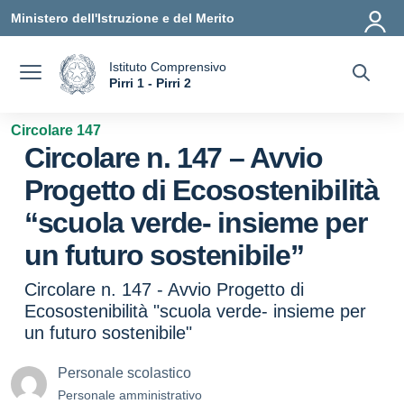
Vai ai contenuti
Vai al menu di navigazione
Vai al footer
Ministero dell'Istruzione e del Merito
Istituto Comprensivo
a
Pirri 1 - Pirri 2
— Visita la pagina iniziale della scuola
Circolare 147
Circolare n. 147 – Avvio
Progetto di Ecosostenibilità
“scuola verde- insieme per
un futuro sostenibile”
Circolare n. 147 - Avvio Progetto di
Ecosostenibilità "scuola verde- insieme per
un futuro sostenibile"
Personale scolastico
Personale amministrativo