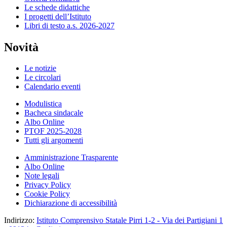
Le schede didattiche
I progetti dell’Istituto
Libri di testo a.s. 2026-2027
Novità
Le notizie
Le circolari
Calendario eventi
Modulistica
Bacheca sindacale
Albo Online
PTOF 2025-2028
Tutti gli argomenti
Amministrazione Trasparente
Albo Online
Note legali
Privacy Policy
Cookie Policy
Dichiarazione di accessibilità
Indirizzo:
Istituto Comprensivo Statale Pirri 1-2 - Via dei Partigiani 1