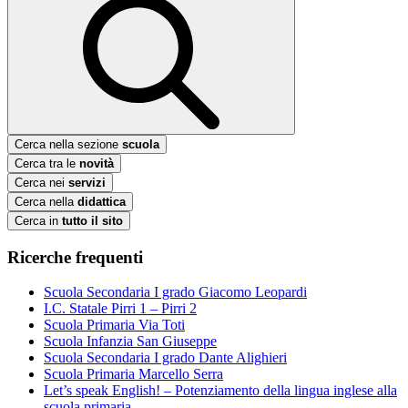
Cerca nella sezione
scuola
Cerca tra le
novità
Cerca nei
servizi
Cerca nella
didattica
Cerca in
tutto il sito
Ricerche frequenti
Scuola Secondaria I grado Giacomo Leopardi
I.C. Statale Pirri 1 – Pirri 2
Scuola Primaria Via Toti
Scuola Infanzia San Giuseppe
Scuola Secondaria I grado Dante Alighieri
Scuola Primaria Marcello Serra
Let’s speak English! – Potenziamento della lingua inglese alla
scuola primaria