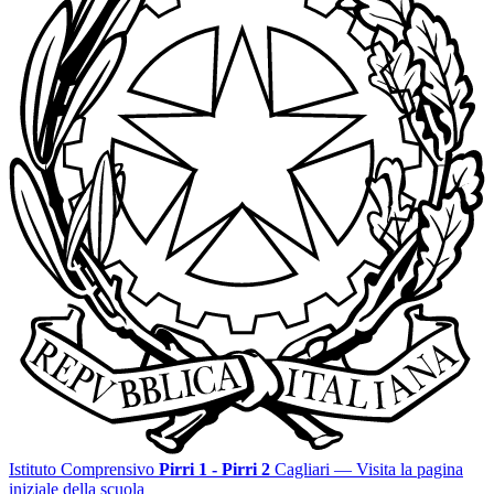
Istituto Comprensivo
Pirri 1 - Pirri 2
Cagliari
— Visita la pagina
iniziale della scuola