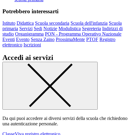
Potrebbero interessarti
Istituto
Didattica
Scuola secondaria
Scuola dell'infanzia
Scuola
primaria
Servizi
Sedi
Notizie
Modulistica
Segreteria
Indirizzi di
studio
Organigramma
PON - Programma Operativo Nazionale
Eventi
Evento
Senza Zaino
ProssimaMente
PTOF
Registro
elettronico
Iscrizioni
Accedi ai servizi
Da qui puoi accedere ai diversi servizi della scuola che richiedono
una autenticazione personale.
ClasseViva registro elettronico