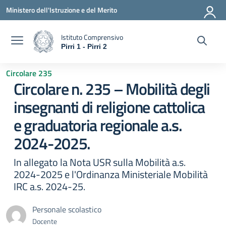
Vai ai contenuti
Vai al menu di navigazione
Vai al footer
Ministero dell'Istruzione e del Merito
Istituto Comprensivo
Pirri 1 - Pirri 2
— Visita la pagina iniziale della scuola
Circolare 235
Circolare n. 235 – Mobilità degli
insegnanti di religione cattolica
e graduatoria regionale a.s.
2024-2025.
In allegato la Nota USR sulla Mobilità a.s.
2024-2025 e l'Ordinanza Ministeriale Mobilità
IRC a.s. 2024-25.
Personale scolastico
Docente