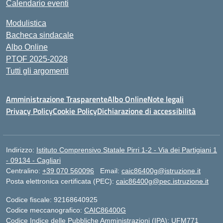
Calendario eventi
Modulistica
Bacheca sindacale
Albo Online
PTOF 2025-2028
Tutti gli argomenti
Amministrazione Trasparente
Albo Online
Note legali
Privacy Policy
Cookie Policy
Dichiarazione di accessibilità
Indirizzo:
Istituto Comprensivo Statale Pirri 1-2 - Via dei Partigiani 1
- 09134 - Cagliari
Centralino:
+39 070 560096
Email:
caic86400g@istruzione.it
Posta elettronica certificata (PEC):
caic86400g@pec.istruzione.it
Codice fiscale: 92168640925
Codice meccanografico:
CAIC86400G
Codice Indice delle Pubbliche Amministrazioni (IPA): UFM771