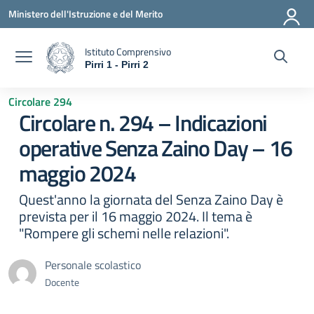
Vai ai contenuti
Vai al menu di navigazione
Vai al footer
Ministero dell'Istruzione e del Merito
Istituto Comprensivo
Pirri 1 - Pirri 2
— Visita la pagina iniziale della scuola
Circolare 294
Circolare n. 294 – Indicazioni
operative Senza Zaino Day – 16
maggio 2024
Quest'anno la giornata del Senza Zaino Day è
prevista per il 16 maggio 2024. Il tema è
"Rompere gli schemi nelle relazioni".
Personale scolastico
Docente