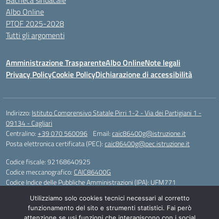
Bacheca sindacale
Albo Online
PTOF 2025-2028
Tutti gli argomenti
Amministrazione Trasparente
Albo Online
Note legali
Privacy Policy
Cookie Policy
Dichiarazione di accessibilità
Indirizzo:
Istituto Comprensivo Statale Pirri 1-2 - Via dei Partigiani 1 -
09134 - Cagliari
Centralino:
+39 070 560096
Email:
caic86400g@istruzione.it
Posta elettronica certificata (PEC):
caic86400g@pec.istruzione.it
Codice fiscale: 92168640925
Codice meccanografico:
CAIC86400G
Codice Indice delle Pubbliche Amministrazioni (IPA): UFM771
Utilizziamo solo cookies tecnici necessari al corretto
IBAN - IT 46 W 0101504808000070626497
funzionamento del sito e strumenti statistici. Fai però
attenzione se usi funzioni che interagiscono con i social