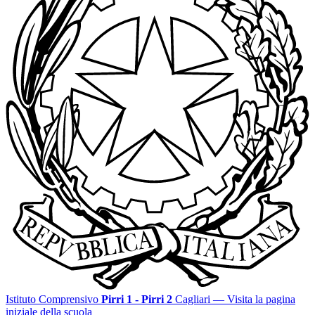
Istituto Comprensivo
Pirri 1 - Pirri 2
Cagliari
— Visita la pagina
iniziale della scuola