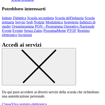
Potrebbero interessarti
Istituto
Didattica
Scuola secondaria
Scuola dell'infanzia
Scuola
primaria
Servizi
Sedi
Notizie
Modulistica
Segreteria
Indirizzi di
studio
Organigramma
PON - Programma Operativo Nazionale
Eventi
Evento
Senza Zaino
ProssimaMente
PTOF
Registro
elettronico
Iscrizioni
Accedi ai servizi
Da qui puoi accedere ai diversi servizi della scuola che richiedono
una autenticazione personale.
ClasseViva registro elettronico