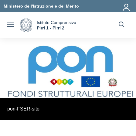
Vai ai contenuti
Vai al menu di navigazione
Vai al footer
Ministero dell'Istruzione e del Merito
Istituto Comprensivo
a
Pirri 1 - Pirri 2
— Visita la pagina iniziale della scuola
pon-FSER-sito