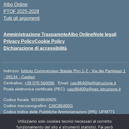
Albo Online
PTOF 2025-2028
Tutti gli argomenti
Amministrazione Trasparente
Albo Online
Note legali
Privacy Policy
Cookie Policy
Dichiarazione di accessibilità
Indirizzo:
Istituto Comprensivo Statale Pirri 1-2 - Via dei Partigiani 1
- 09134 - Cagliari
Centralino:
+39 070 560096
Email:
caic86400g@istruzione.it
Posta elettronica certificata (PEC):
caic86400g@pec.istruzione.it
Codice fiscale: 92168640925
Codice meccanografico:
CAIC86400G
Codice Indice delle Pubbliche Amministrazioni (IPA): UFM771
Utilizziamo solo cookies tecnici necessari al corretto
IBAN - IT 46 W 0101504808000070626497
funzionamento del sito e strumenti statistici. Fai però